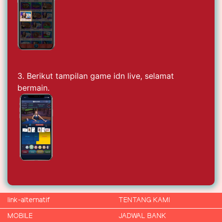
3. Berikut tampilan game idn live, selamat
bermain.
link-alternatif
TENTANG KAMI
MOBILE
JADWAL BANK