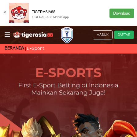
×
TIGERASIA88
Download
TIGERASIA88 Mobile App
MASUK
DAFTAR
BERANDA
E-Sport