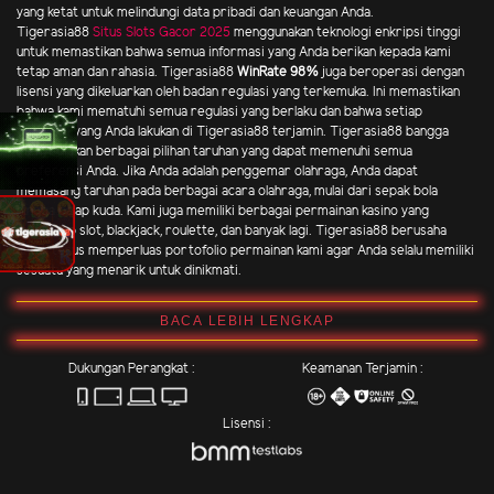
yang ketat untuk melindungi data pribadi dan keuangan Anda.
Tigerasia88
Situs Slots Gacor 2025
menggunakan teknologi enkripsi tinggi
untuk memastikan bahwa semua informasi yang Anda berikan kepada kami
tetap aman dan rahasia. Tigerasia88
WinRate 98%
juga beroperasi dengan
lisensi yang dikeluarkan oleh badan regulasi yang terkemuka. Ini memastikan
bahwa kami mematuhi semua regulasi yang berlaku dan bahwa setiap
transaksi yang Anda lakukan di Tigerasia88 terjamin. Tigerasia88 bangga
menyediakan berbagai pilihan taruhan yang dapat memenuhi semua
preferensi Anda. Jika Anda adalah penggemar olahraga, Anda dapat
memasang taruhan pada berbagai acara olahraga, mulai dari sepak bola
hingga balap kuda. Kami juga memiliki berbagai permainan kasino yang
mencakup slot, blackjack, roulette, dan banyak lagi. Tigerasia88 berusaha
untuk terus memperluas portofolio permainan kami agar Anda selalu memiliki
sesuatu yang menarik untuk dinikmati.
BACA LEBIH LENGKAP
Dukungan Perangkat :
Keamanan Terjamin :
Lisensi :