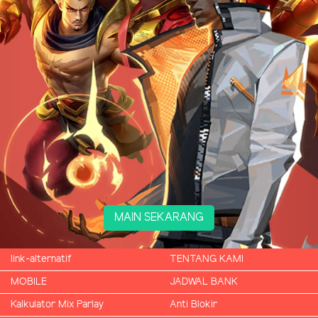
MAIN SEKARANG
link-alternatif
TENTANG KAMI
MOBILE
JADWAL BANK
Kalkulator Mix Parlay
Anti Blokir