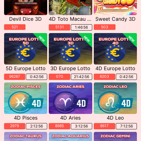
Devil Dice 3D
4D Toto Macau Pools
Sweet Candy 3D
521
5131
503
1:46:55
NEW
NEW
NEW
5D Europe Lotto
3D Europe Lotto
4D Europe Lotto
96267
070
8203
0:42:55
21:42:55
0:42:55
4D Pisces
4D Aries
4D Leo
2979
8985
8617
2:12:55
3:12:55
7:12:55