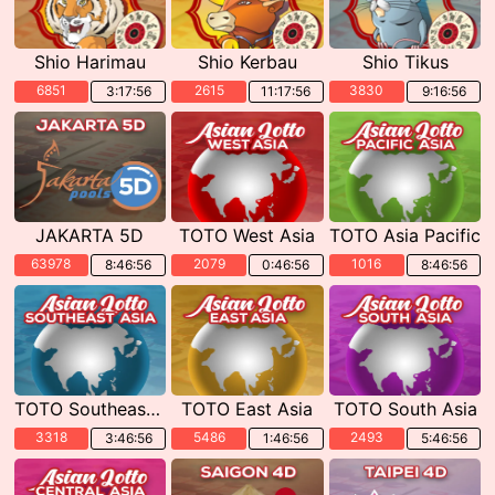
Shio Harimau
Shio Kerbau
Shio Tikus
6851
2615
3830
3:17:55
11:17:55
9:16:55
JAKARTA 5D
TOTO West Asia
TOTO Asia Pacific
63978
2079
1016
8:46:55
0:46:55
8:46:55
TOTO Southeast Asia
TOTO East Asia
TOTO South Asia
3318
5486
2493
3:46:55
1:46:55
5:46:55