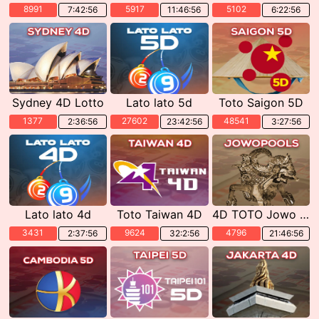
8991
5917
5102
7:42:55
11:46:55
6:22:55
Sydney 4D Lotto
Lato lato 5d
Toto Saigon 5D
1377
27602
48541
2:36:55
23:42:55
3:27:55
Lato lato 4d
Toto Taiwan 4D
4D TOTO Jowo POOLS
3431
9624
4796
2:37:55
32:2:55
21:46:55