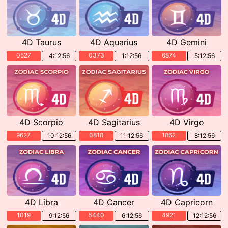
4D Taurus
4D Aquarius
4D Gemini
0527
0373
6874
4:12:55
1:12:55
5:12:55
4D Scorpio
4D Sagitarius
4D Virgo
9627
0818
1862
10:12:55
11:12:55
8:12:55
4D Libra
4D Cancer
4D Capricorn
1019
5440
4921
9:12:55
6:12:55
12:12:55