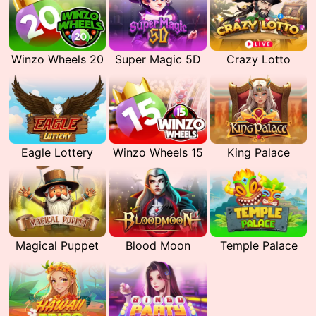
Winzo Wheels 20
Super Magic 5D
Crazy Lotto
Eagle Lottery
Winzo Wheels 15
King Palace
Magical Puppet
Blood Moon
Temple Palace