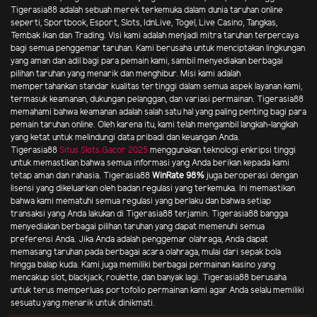
Tigerasia88 adalah sebuah merek terkemuka dalam dunia taruhan online
seperti, Sportbook, Esport, Slots, IdnLive, Togel, Live Casino, Tangkas,
Tembak Ikan dan Trading. Visi kami adalah menjadi mitra taruhan terpercaya
bagi semua penggemar taruhan. Kami berusaha untuk menciptakan lingkungan
yang aman dan adil bagi para pemain kami, sambil menyediakan berbagai
pilihan taruhan yang menarik dan menghibur. Misi kami adalah
mempertahankan standar kualitas tertinggi dalam semua aspek layanan kami,
termasuk keamanan, dukungan pelanggan, dan variasi permainan. Tigerasia88
memahami bahwa keamanan adalah salah satu hal yang paling penting bagi para
pemain taruhan online. Oleh karena itu, kami telah mengambil langkah-langkah
yang ketat untuk melindungi data pribadi dan keuangan Anda.
Tigerasia88
Situs Slots Gacor 2025
menggunakan teknologi enkripsi tinggi
untuk memastikan bahwa semua informasi yang Anda berikan kepada kami
tetap aman dan rahasia. Tigerasia88
WinRate 98%
juga beroperasi dengan
lisensi yang dikeluarkan oleh badan regulasi yang terkemuka. Ini memastikan
bahwa kami mematuhi semua regulasi yang berlaku dan bahwa setiap
transaksi yang Anda lakukan di Tigerasia88 terjamin. Tigerasia88 bangga
menyediakan berbagai pilihan taruhan yang dapat memenuhi semua
preferensi Anda. Jika Anda adalah penggemar olahraga, Anda dapat
memasang taruhan pada berbagai acara olahraga, mulai dari sepak bola
hingga balap kuda. Kami juga memiliki berbagai permainan kasino yang
mencakup slot, blackjack, roulette, dan banyak lagi. Tigerasia88 berusaha
untuk terus memperluas portofolio permainan kami agar Anda selalu memiliki
sesuatu yang menarik untuk dinikmati.