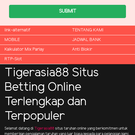
SUBMIT
link-alternatif
TENTANG KAMI
MOBILE
JADWAL BANK
Kalkulator Mix Parlay
Anti Blokir
RTP-Slot
Tigerasia88 Situs
Betting Online
Terlengkap dan
Terpopuler
Selamat datang di
Tigerasia88
situs taruhan online yang berkomitmen untuk
memberikan pengalaman taruhan yang luar biasa kepada para pelanggan kami.