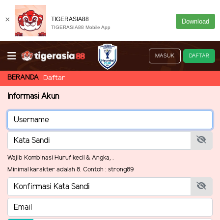
×
TIGERASIA88
Download
TIGERASIA88 Mobile App
MASUK
DAFTAR
BERANDA
Daftar
Informasi Akun
Wajib Kombinasi Huruf kecil & Angka, .
Minimal karakter adalah 8. Contoh : strong89